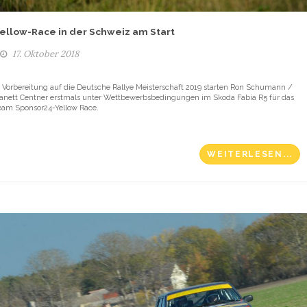
ellow-Race in der Schweiz am Start
17. Oktober 2018
n Vorbereitung auf die Deutsche Rallye Meisterschaft 2019 starten Ron Schumann /
anett Centner erstmals unter Wettbewerbsbedingungen im Skoda Fabia R5 für das
eam Sponsor24-Yellow Race.
WEITERLESEN...