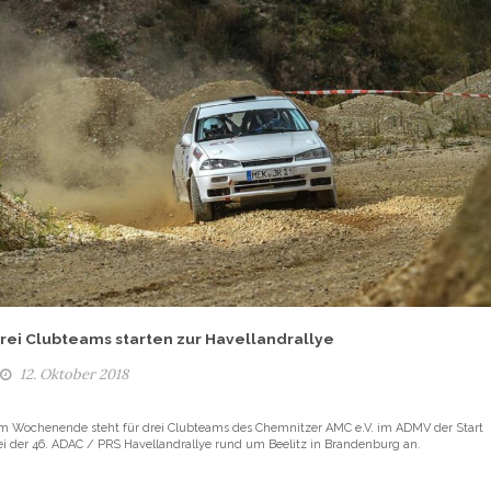
rei Clubteams starten zur Havellandrallye
12. Oktober 2018
m Wochenende steht für drei Clubteams des Chemnitzer AMC e.V. im ADMV der Start
ei der 46. ADAC / PRS Havellandrallye rund um Beelitz in Brandenburg an.