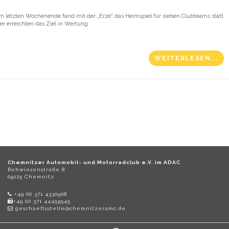
m letzten Wochenende fand mit der „Erze“ das Heimspiel für sieben Clubteams statt.
ier erreichten das Ziel in Wertung.
WEITERLESEN...
Chemnitzer Automobil- und Motorradclub e.V. im ADAC
Rehwiesenstraße 8
09125 Chemnitz
+49 (0) 371 4330908
+49 (0) 371 44459545
geschaeftsstelle@chemnitzeramc.de