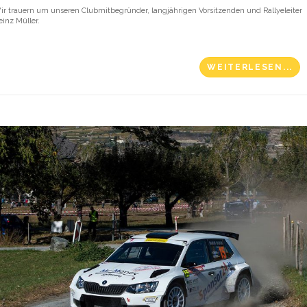
ir trauern um unseren Clubmitbegründer, langjährigen Vorsitzenden und Rallyeleiter
einz Müller.
WEITERLESEN...