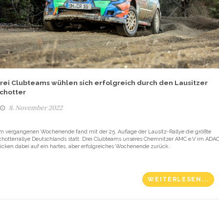
rei Clubteams wühlen sich erfolgreich durch den Lausitzer
chotter
8. November 2022
m vergangenen Wochenende fand mit der 25. Auflage der Lausitz-Rallye die größte
chotterrallye Deutschlands statt. Drei Clubteams unseres Chemnitzer AMC e.V im ADA
licken dabei auf ein hartes, aber erfolgreiches Wochenende zurück.
WEITERLESEN...