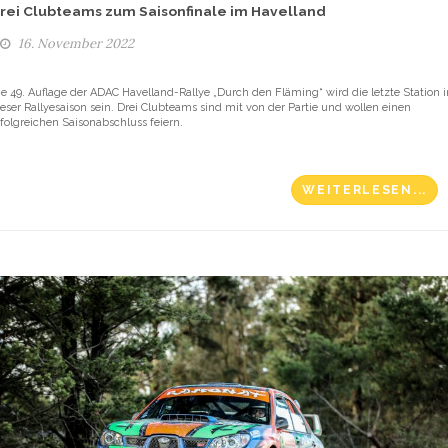
rei Clubteams zum Saisonfinale im Havelland
16. November 2022
ie 49. Auflage der ADAC Havelland-Rallye „Durch den Fläming“ wird die letzte Station i
ieser Rallyesaison sein. Drei Clubteams sind mit von der Partie und wollen einen
rfolgreichen Saisonabschluss feiern.
WEITERLESEN...