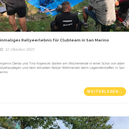
inmaliges Rallyeerlebnis für Clubteam in San Marino
12. Oktober 2022
enjamin Derda und Tino Krajewski starten am Wochenende in einer Schar von alten
allyehaudegen und dem aktuellen Rallye-Weltmeister beim Legendentreffen in San
arino.
WEITERLESEN...