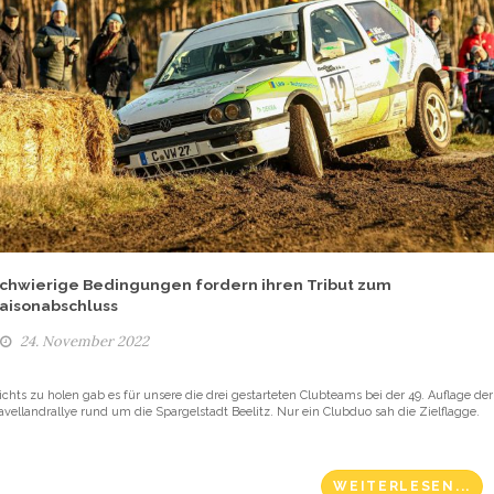
chwierige Bedingungen fordern ihren Tribut zum
aisonabschluss
24. November 2022
ichts zu holen gab es für unsere die drei gestarteten Clubteams bei der 49. Auflage der
avellandrallye rund um die Spargelstadt Beelitz. Nur ein Clubduo sah die Zielflagge.
WEITERLESEN...