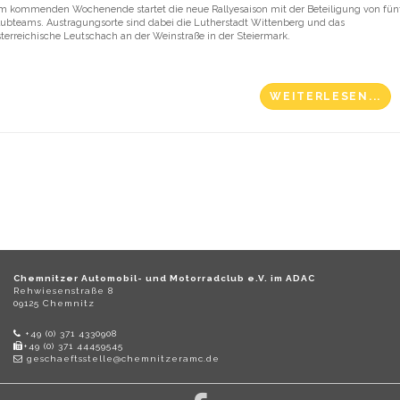
m kommenden Wochenende startet die neue Rallyesaison mit der Beteiligung von fün
lubteams. Austragungsorte sind dabei die Lutherstadt Wittenberg und das
sterreichische Leutschach an der Weinstraße in der Steiermark.
WEITERLESEN...
Chemnitzer Automobil- und Motorradclub e.V. im ADAC
Rehwiesenstraße 8
09125 Chemnitz
+49 (0) 371 4330908
+49 (0) 371 44459545
geschaeftsstelle@chemnitzeramc.de