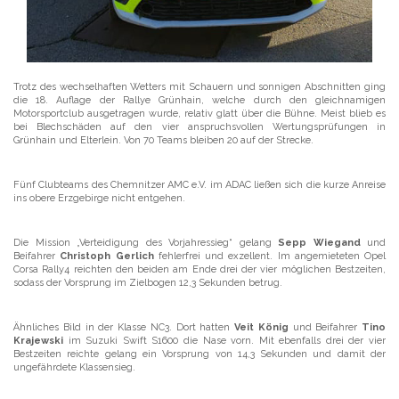
Trotz des wechselhaften Wetters mit Schauern und sonnigen Abschnitten ging
die 18. Auflage der Rallye Grünhain, welche durch den gleichnamigen
Motorsportclub ausgetragen wurde, relativ glatt über die Bühne. Meist blieb es
bei Blechschäden auf den vier anspruchsvollen Wertungsprüfungen in
Grünhain und Elterlein. Von 70 Teams bleiben 20 auf der Strecke.
Fünf Clubteams des Chemnitzer AMC e.V. im ADAC ließen sich die kurze Anreise
ins obere Erzgebirge nicht entgehen.
Die Mission „Verteidigung des Vorjahressieg“ gelang
Sepp Wiegand
und
Beifahrer
Christoph Gerlich
fehlerfrei und exzellent. Im angemieteten Opel
Corsa Rally4 reichten den beiden am Ende drei der vier möglichen Bestzeiten,
sodass der Vorsprung im Zielbogen 12,3 Sekunden betrug.
Ähnliches Bild in der Klasse NC3. Dort hatten
Veit König
und Beifahrer
Tino
Krajewski
im Suzuki Swift S1600 die Nase vorn. Mit ebenfalls drei der vier
Bestzeiten reichte gelang ein Vorsprung von 14,3 Sekunden und damit der
ungefährdete Klassensieg.