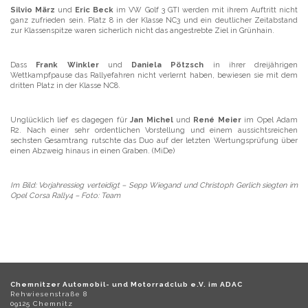
Silvio März
und
Eric Beck
im VW Golf 3 GTI werden mit ihrem Auftritt nicht
ganz zufrieden sein. Platz 8 in der Klasse NC3 und ein deutlicher Zeitabstand
zur Klassenspitze waren sicherlich nicht das angestrebte Ziel in Grünhain.
Dass
Frank Winkler
und
Daniela Pötzsch
in ihrer dreijährigen
Wettkampfpause das Rallyefahren nicht verlernt haben, bewiesen sie mit dem
dritten Platz in der Klasse NC8.
Unglücklich lief es dagegen für
Jan Michel
und
René Meier
im Opel Adam
R2. Nach einer sehr ordentlichen Vorstellung und einem aussichtsreichen
sechsten Gesamtrang rutschte das Duo auf der letzten Wertungsprüfung über
einen Abzweig hinaus in einen Graben. (MiDe)
Im Bild: Vorjahressieg verteidigt – Sepp Wiegand und Christoph Gerlich siegten im
Opel Corsa Rally4 – Foto: Team
Chemnitzer Automobil- und Motorradclub e.V. im ADAC
Rehwiesenstraße 8
09125 Chemnitz