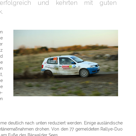
rfolgreich und kehrten mit guten
.
en
ge
er
tz
nd
ie
en
t,
ie
ie
e-
en
 deutlich nach unten reduziert werden. Einige ausländische
antänemaßnahmen drohen. Von den 77 gemeldeten Rallye-Duo
pe am Fuße des Bärwalder Sees.