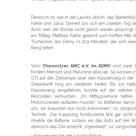
Dennoch ist, wie in der Lausitz üblich, das Starterfe
Kahle und Julius Tannert, bis sich am zweiten Tag d
Auch weil der Bolide nicht gleich wieder anspringt 
am Mittag. Matthias Kahle gewinnt zum fünften Mal d
Tschechen Jan Cerny (+1,25:9 Minuten), der sich w
Rang liefert.
Vom
Chemnitzer AMC e.V. im ADMV
sind zwei C
fordern Mensch und Maschine alles ab. So können
GTI auf der Zielrampe über den Klassensieg in der 
Zielankunft hing am seidenen Faden. Bis zur Halb
Klassenrang eingefahren, konnte auf der siebten
Bestzeiten verbuchen. „Im Mittagsservice hatte
Motorschaden aufladen musste“, so Beifahrer Aaron 
uns, wir brauchen nur noch ankommen“, so Jungnickel
Technik: „Die Kupplung funktionierte fast gar nic
streikte die Batterie, sodass wir das Auto auf d
dennoch das Ziel erreicht. „Irgendwie!“, so Jungnicke
- Klassensieg bei der Lausitz-Rallye