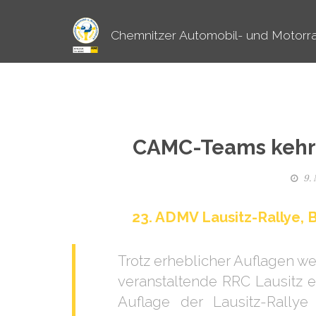
Chemnitzer Automobil- und Motorra
CAMC-Teams kehre
9.
23. ADMV Lausitz-Rallye, B
Trotz erheblicher Auflagen w
veranstaltende RRC Lausitz e.
Auflage der Lausitz-Rally