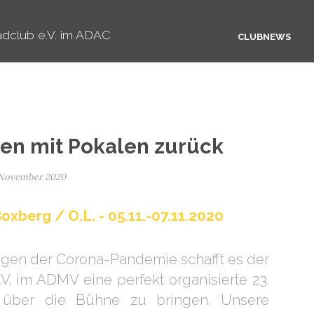
dclub e.V. im ADAC
CLUBNEWS
n mit Pokalen zurück
 November 2020
oxberg / O.L. - 05.11.-07.11.2020
egen der Corona-Pandemie schafft es der
V. im ADMV eine perfekt organisierte 23.
e über die Bühne zu bringen. Unsere