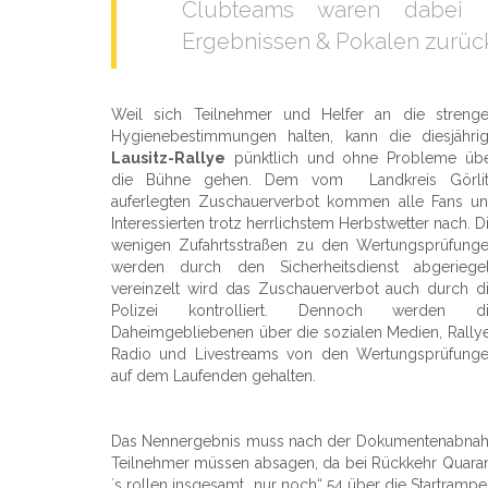
Clubteams waren dabei e
Ergebnissen & Pokalen zurück
Weil sich Teilnehmer und Helfer an die streng
Hygienebestimmungen halten, kann die diesjähri
Lausitz-Rallye
pünktlich und ohne Probleme üb
die Bühne gehen. Dem vom Landkreis Görli
auferlegten Zuschauerverbot kommen alle Fans u
Interessierten trotz herrlichstem Herbstwetter nach. D
wenigen Zufahrtsstraßen zu den Wertungsprüfung
werden durch den Sicherheitsdienst abgeriegel
vereinzelt wird das Zuschauerverbot auch durch d
Polizei kontrolliert. Dennoch werden d
Daheimgebliebenen über die sozialen Medien, Rally
Radio und Livestreams von den Wertungsprüfung
auf dem Laufenden gehalten.
Das Nennergebnis muss nach der Dokumentenabnahme
Teilnehmer müssen absagen, da bei Rückkehr Quar
´s rollen insgesamt „nur noch“ 54 über die Startram