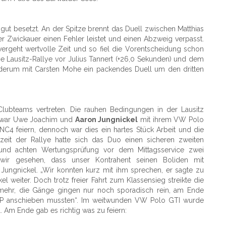
ld gut besetzt. An der Spitze brennt das Duell zwischen Matthias
er Zwickauer einen Fehler leistet und einen Abzweig verpasst.
vergeht wertvolle Zeit und so fiel die Vorentscheidung schon
ie Lausitz-Rallye vor Julius Tannert (+26,0 Sekunden) und dem
iederum mit Carsten Mohe ein packendes Duell um den dritten
lubteams vertreten. Die rauhen Bedingungen in der Lausitz
 zwar Uwe Joachim und
Aaron Jungnickel
mit ihrem VW Polo
NC4 feiern, dennoch war dies ein hartes Stück Arbeit und die
zeit der Rallye hatte sich das Duo einen sicheren zweiten
 und achten Wertungsprüfung vor dem Mittagsservice zwei
n wir gesehen, dass unser Kontrahent seinen Boliden mit
Jungnickel. „Wir konnten kurz mit ihm sprechen, er sagte zu
 weiter. Doch trotz freier Fahrt zum Klassensieg streikte die
ht mehr, die Gänge gingen nur noch sporadisch rein, am Ende
er WP anschieben mussten“. Im weitwunden VW Polo GTI wurde
l. Am Ende gab es richtig was zu feiern: